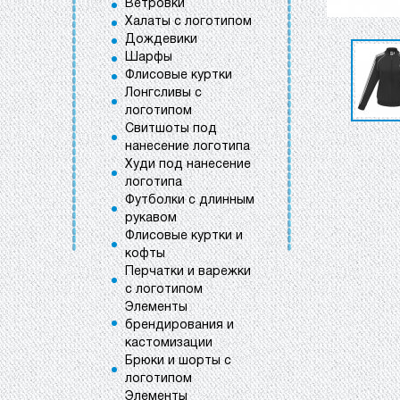
Ветровки
Халаты с логотипом
Дождевики
Шарфы
Флисовые куртки
Лонгсливы с
логотипом
Свитшоты под
нанесение логотипа
Худи под нанесение
логотипа
Футболки с длинным
рукавом
Флисовые куртки и
кофты
Перчатки и варежки
с логотипом
Элементы
брендирования и
кастомизации
Брюки и шорты с
логотипом
Элементы