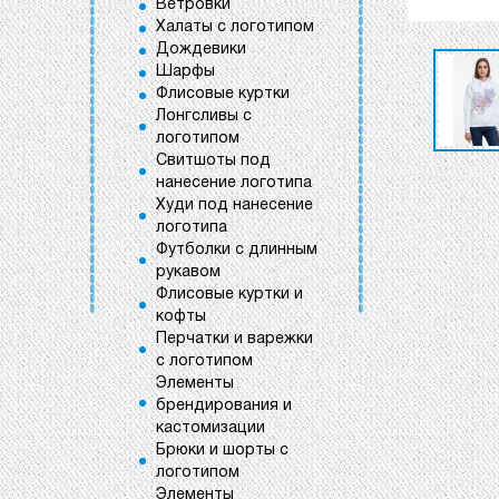
Ветровки
Халаты с логотипом
Дождевики
Шарфы
Флисовые куртки
Лонгсливы с
логотипом
Свитшоты под
нанесение логотипа
Худи под нанесение
логотипа
Футболки с длинным
рукавом
Флисовые куртки и
кофты
Перчатки и варежки
с логотипом
Элементы
брендирования и
кастомизации
Брюки и шорты с
логотипом
Элементы