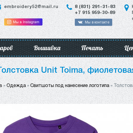
embroidery52@mail.ru
8 (831) 291-31-83
+7 915 959-30-89
Мы в контакте
аров
Вышивка
Печать
Це
Толстовка Unit Toima, фиолетова
в
»
Одежда
»
Свитшоты под нанесение логотипа
»
Толстовк