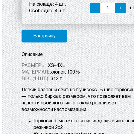
На складе:
4 шт.
-
+
шт
Свободно:
4 шт.
В корзину
Описание
РАЗМЕРЫ:
XS–4XL
МАТЕРИАЛ:
хлопок 100%
ВЕС (1 ШТ.):
312 г
Легкий базовый свитшот унисекс. В шве горлови
— только бирка с размером, что позволяет вам
нанести свой логотип, а также расширяет
возможности кастомизации.
Горловина, манжеты и низ изделия выполнен
резинкой 2х2