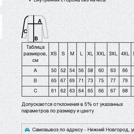
Внутренняя сторона без начеса
Таблица
размеров,
XS
S
M
L
XL
XXL
3XL
4XL
см
A
50
52
54
56
58
60
63
66
B
65
67
69
71
73
75
77
79
C
61
62
63
64
65
66
67
68
Допускаются отклонения в 5% от указанных
параметров по размеру и цвету
Самовывоз по адресу - Нижний Новгород, у