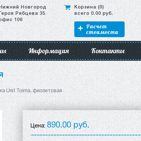
Нижний Новгород
Корзина (
0
)
Героя Рябцева 35
всего
0.00
руб.
офис 106
Расчет
стоимости
ны
Информация
Контакты
я
а Unit Toima, фиолетовая
890.00 руб.
Цена: