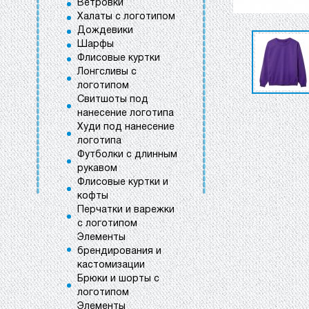
Ветровки
Халаты с логотипом
Дождевики
Шарфы
Флисовые куртки
Лонгсливы с
логотипом
Свитшоты под
нанесение логотипа
Худи под нанесение
логотипа
Футболки с длинным
рукавом
Флисовые куртки и
кофты
Перчатки и варежки
с логотипом
Элементы
брендирования и
кастомизации
Брюки и шорты с
логотипом
Элементы