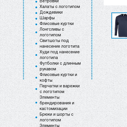
Ветровки
Халаты с логотипом
Дождевики
Шарфы
Флисовые куртки
Лонгсливы с
логотипом
Свитшоты под
нанесение логотипа
Худи под нанесение
логотипа
Футболки с длинным
рукавом
Флисовые куртки и
кофты
Перчатки и варежки
с логотипом
Элементы
брендирования и
кастомизации
Брюки и шорты с
логотипом
Элементы