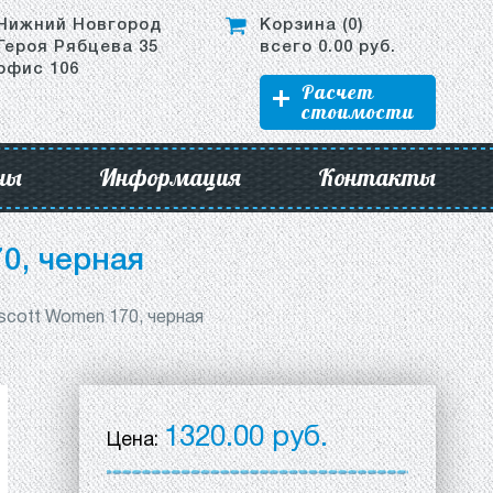
Нижний Новгород
Корзина (
0
)
Героя Рябцева 35
всего
0.00
руб.
офис 106
Расчет
стоимости
ны
Информация
Контакты
0, черная
scott Women 170, черная
1320.00 руб.
Цена: