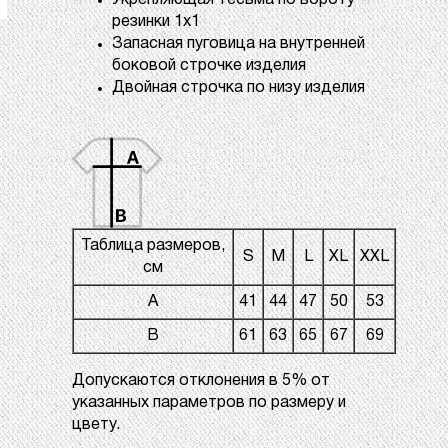
Укрепляющая тесьма по вороту
резинки 1х1
Запасная пуговица на внутренней
боковой строчке изделия
Двойная строчка по низу изделия
Таблица размеров,
S
M
L
XL
XXL
см
A
41
44
47
50
53
B
61
63
65
67
69
Допускаются отклонения в 5% от
указанных параметров по размеру и
цвету.