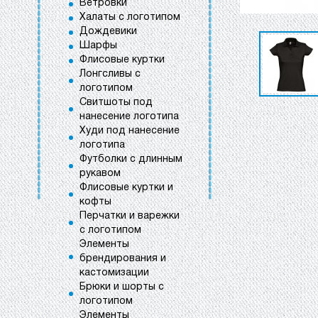
Ветровки
Халаты с логотипом
Дождевики
Шарфы
Флисовые куртки
Лонгсливы с
логотипом
Свитшоты под
нанесение логотипа
Худи под нанесение
логотипа
Футболки с длинным
рукавом
Флисовые куртки и
кофты
Перчатки и варежки
с логотипом
Элементы
брендирования и
кастомизации
Брюки и шорты с
логотипом
Элементы