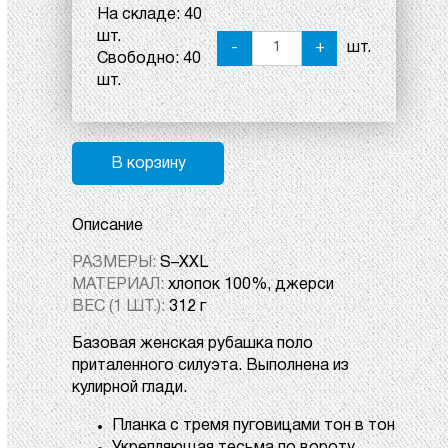
На складе:
40
шт.
-
+
шт.
Свободно:
40
шт.
В корзину
Описание
РАЗМЕРЫ:
S–XXL
МАТЕРИАЛ:
хлопок 100%, джерси
ВЕС (1 ШТ.):
312 г
Базовая женская рубашка поло
приталенного силуэта. Выполнена из
кулирной глади.
Планка с тремя пуговицами тон в тон