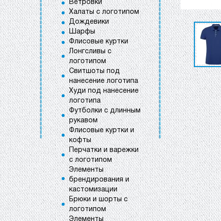
Ветровки
Халаты с логотипом
Дождевики
Шарфы
Флисовые куртки
Лонгсливы с
логотипом
Свитшоты под
нанесение логотипа
Худи под нанесение
логотипа
Футболки с длинным
рукавом
Флисовые куртки и
кофты
Перчатки и варежки
с логотипом
Элементы
брендирования и
кастомизации
Брюки и шорты с
логотипом
Элементы