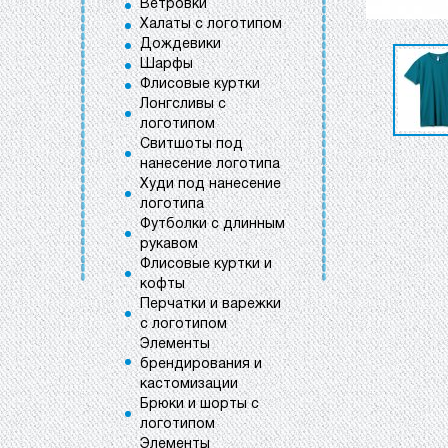
Ветровки
Халаты с логотипом
Дождевики
Шарфы
Флисовые куртки
Лонгсливы с
логотипом
Свитшоты под
нанесение логотипа
Худи под нанесение
логотипа
Футболки с длинным
рукавом
Флисовые куртки и
кофты
Перчатки и варежки
с логотипом
Элементы
брендирования и
кастомизации
Брюки и шорты с
логотипом
Элементы