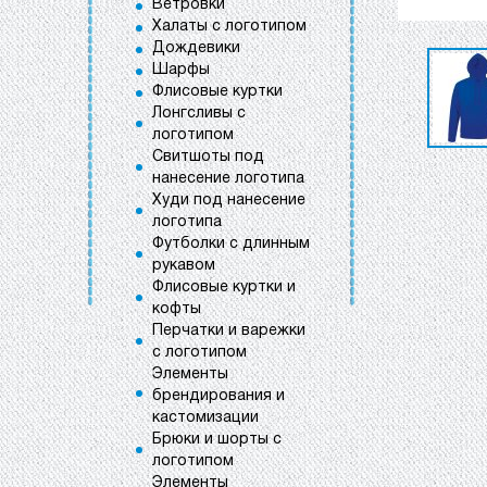
Ветровки
Халаты с логотипом
Дождевики
Шарфы
Флисовые куртки
Лонгсливы с
логотипом
Свитшоты под
нанесение логотипа
Худи под нанесение
логотипа
Футболки с длинным
рукавом
Флисовые куртки и
кофты
Перчатки и варежки
с логотипом
Элементы
брендирования и
кастомизации
Брюки и шорты с
логотипом
Элементы