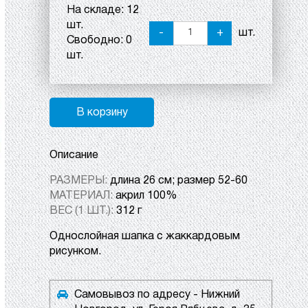
На складе:
12
шт.
-
+
шт.
Свободно:
0
шт.
В корзину
Описание
РАЗМЕРЫ:
длина 26 см; размер 52-60
МАТЕРИАЛ:
акрил 100%
ВЕС (1 ШТ.):
312 г
Однослойная шапка с жаккардовым
рисунком.
Самовывоз по адресу - Нижний