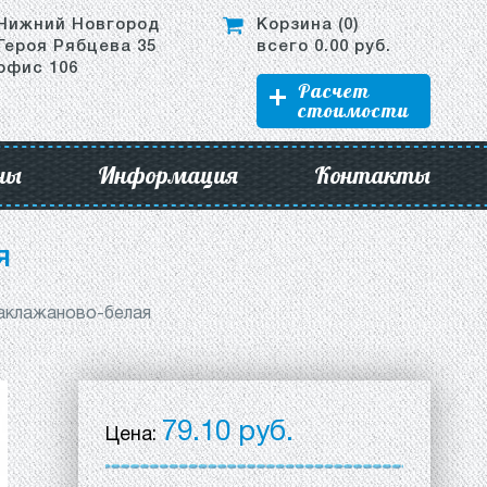
Нижний Новгород
Корзина (
0
)
Героя Рябцева 35
всего
0.00
руб.
офис 106
Расчет
стоимости
ны
Информация
Контакты
я
баклажаново-белая
79.10 руб.
Цена: