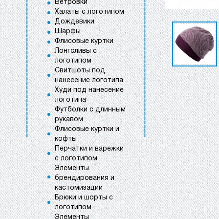
Ветровки
Халаты с логотипом
Дождевики
Шарфы
Флисовые куртки
Лонгсливы с
логотипом
Свитшоты под
нанесение логотипа
Худи под нанесение
логотипа
Футболки с длинным
рукавом
Флисовые куртки и
кофты
Перчатки и варежки
с логотипом
Элементы
брендирования и
кастомизации
Брюки и шорты с
логотипом
Элементы