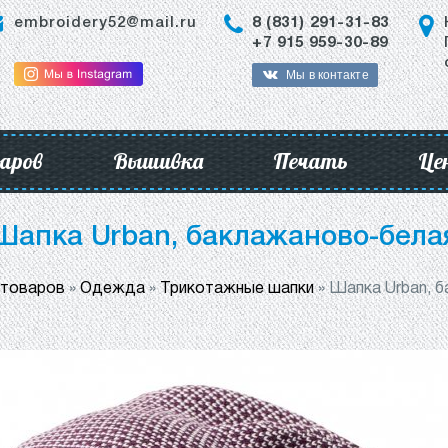
embroidery52@mail.ru
8 (831) 291-31-83
+7 915 959-30-89
Мы в контакте
аров
Вышивка
Печать
Це
Шапка Urban, баклажаново-бела
 товаров
»
Одежда
»
Трикотажные шапки
»
Шапка Urban, 