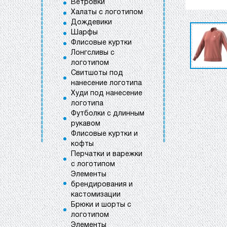
Ветровки
Халаты с логотипом
Дождевики
Шарфы
Флисовые куртки
Лонгсливы с
логотипом
Свитшоты под
нанесение логотипа
Худи под нанесение
логотипа
Футболки с длинным
рукавом
Флисовые куртки и
кофты
Перчатки и варежки
с логотипом
Элементы
брендирования и
кастомизации
Брюки и шорты с
логотипом
Элементы