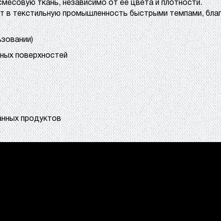
 смесовую ткань, независимо от ее цвета и плотности.
ит в текстильную промышленность быстрыми темпами, бла
ьзовании)
ных поверхностей
анных продуктов