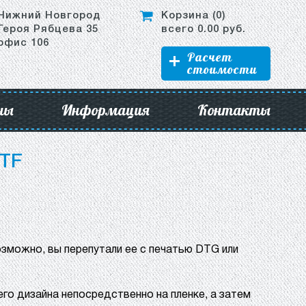
Нижний Новгород
Корзина (
0
)
Героя Рябцева 35
всего
0.00
руб.
офис 106
Расчет
стоимости
ны
Информация
Контакты
TF
возможно, вы перепутали ее с печатью DTG или
его дизайна непосредственно на пленке, а затем