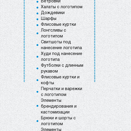
Ветровки
Халаты с логотипом
Дождевики
Шарфы
Флисовые куртки
Лонгсливы с
логотипом
Свитшоты под
нанесение логотипа
Худи под нанесение
логотипа
Футболки с длинным
рукавом
Флисовые куртки и
кофты
Перчатки и варежки
с логотипом
Элементы
брендирования и
кастомизации
Брюки и шорты с
логотипом
Элементы