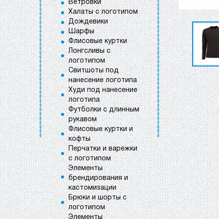
Ветровки
Халаты с логотипом
Дождевики
Шарфы
Флисовые куртки
Лонгсливы с
логотипом
Свитшоты под
нанесение логотипа
Худи под нанесение
логотипа
Футболки с длинным
рукавом
Флисовые куртки и
кофты
Перчатки и варежки
с логотипом
Элементы
брендирования и
кастомизации
Брюки и шорты с
логотипом
Элементы