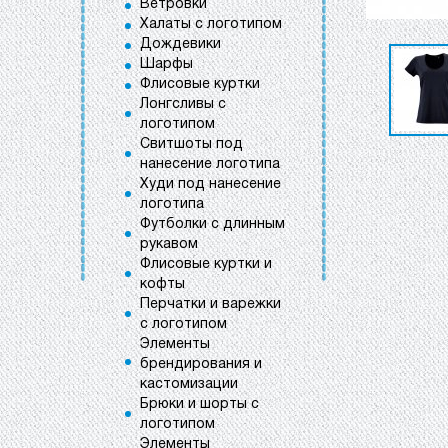
Ветровки
Халаты с логотипом
Дождевики
Шарфы
Флисовые куртки
Лонгсливы с
логотипом
Свитшоты под
нанесение логотипа
Худи под нанесение
логотипа
Футболки с длинным
рукавом
Флисовые куртки и
кофты
Перчатки и варежки
с логотипом
Элементы
брендирования и
кастомизации
Брюки и шорты с
логотипом
Элементы