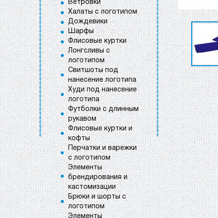
Ветровки
Халаты с логотипом
Дождевики
Шарфы
Флисовые куртки
Лонгсливы с
логотипом
Свитшоты под
нанесение логотипа
Худи под нанесение
логотипа
Футболки с длинным
рукавом
Флисовые куртки и
кофты
Перчатки и варежки
с логотипом
Элементы
брендирования и
кастомизации
Брюки и шорты с
логотипом
Элементы