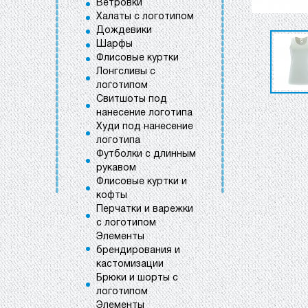
Ветровки
Халаты с логотипом
Дождевики
Шарфы
Флисовые куртки
Лонгсливы с
логотипом
Свитшоты под
нанесение логотипа
Худи под нанесение
логотипа
Футболки с длинным
рукавом
Флисовые куртки и
кофты
Перчатки и варежки
с логотипом
Элементы
брендирования и
кастомизации
Брюки и шорты с
логотипом
Элементы