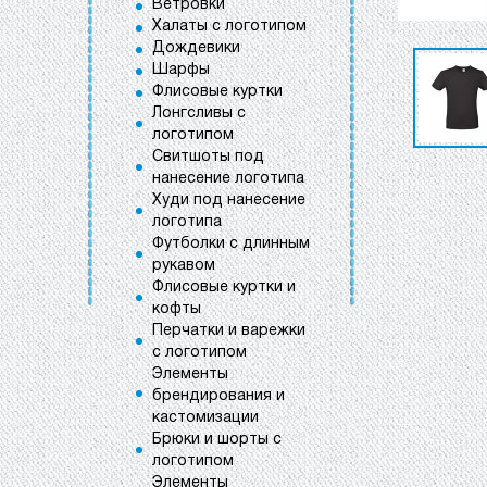
Ветровки
Халаты с логотипом
Дождевики
Шарфы
Флисовые куртки
Лонгсливы с
логотипом
Свитшоты под
нанесение логотипа
Худи под нанесение
логотипа
Футболки с длинным
рукавом
Флисовые куртки и
кофты
Перчатки и варежки
с логотипом
Элементы
брендирования и
кастомизации
Брюки и шорты с
логотипом
Элементы