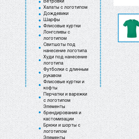
Ветровки
Халаты с логотипом
Дождевики
Шарфы
Флисовые куртки
Лонгсливы с
логотипом
Свитшоты под
нанесение логотипа
Худи под нанесение
логотипа
Футболки с длинным
рукавом
Флисовые куртки и
кофты
Перчатки и варежки
с логотипом
Элементы
брендирования и
кастомизации
Брюки и шорты с
логотипом
Элементы