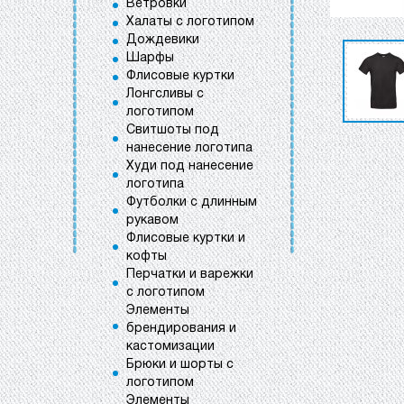
Ветровки
Халаты с логотипом
Дождевики
Шарфы
Флисовые куртки
Лонгсливы с
логотипом
Свитшоты под
нанесение логотипа
Худи под нанесение
логотипа
Футболки с длинным
рукавом
Флисовые куртки и
кофты
Перчатки и варежки
с логотипом
Элементы
брендирования и
кастомизации
Брюки и шорты с
логотипом
Элементы