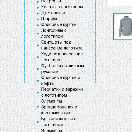
Ветровки
Халаты с логотипом
Дождевики
Шарфы
Флисовые куртки
Лонгсливы с
логотипом
Свитшоты под
нанесение логотипа
Худи под нанесение
логотипа
Футболки с длинным
рукавом
Флисовые куртки и
кофты
Перчатки и варежки
с логотипом
Элементы
брендирования и
кастомизации
Брюки и шорты с
логотипом
Элементы