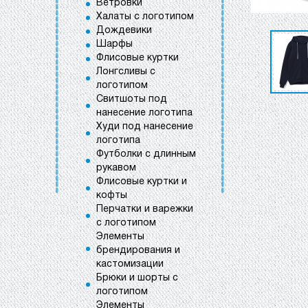
Ветровки
Халаты с логотипом
Дождевики
Шарфы
Флисовые куртки
Лонгсливы с
логотипом
Свитшоты под
нанесение логотипа
Худи под нанесение
логотипа
Футболки с длинным
рукавом
Флисовые куртки и
кофты
Перчатки и варежки
с логотипом
Элементы
брендирования и
кастомизации
Брюки и шорты с
логотипом
Элементы