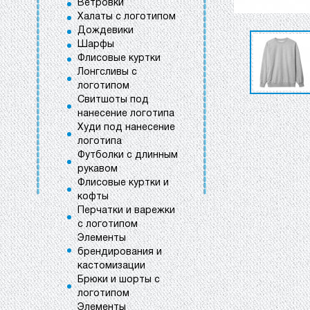
Ветровки
Халаты с логотипом
Дождевики
Шарфы
Флисовые куртки
Лонгсливы с
логотипом
Свитшоты под
нанесение логотипа
Худи под нанесение
логотипа
Футболки с длинным
рукавом
Флисовые куртки и
кофты
Перчатки и варежки
с логотипом
Элементы
брендирования и
кастомизации
Брюки и шорты с
логотипом
Элементы