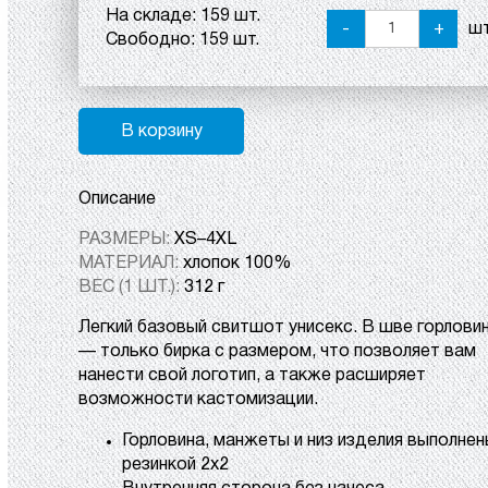
На складе:
159 шт.
-
+
шт
Свободно:
159 шт.
В корзину
Описание
РАЗМЕРЫ:
XS–4XL
МАТЕРИАЛ:
хлопок 100%
ВЕС (1 ШТ.):
312 г
Легкий базовый свитшот унисекс. В шве горлови
— только бирка с размером, что позволяет вам
нанести свой логотип, а также расширяет
возможности кастомизации.
Горловина, манжеты и низ изделия выполнен
резинкой 2х2