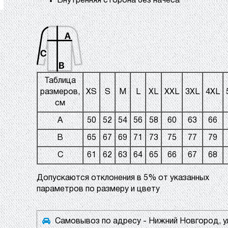
Внутренняя сторона без начеса
Таблица
размеров,
XS
S
M
L
XL
XXL
3XL
4XL
см
A
50
52
54
56
58
60
63
66
B
65
67
69
71
73
75
77
79
C
61
62
63
64
65
66
67
68
Допускаются отклонения в 5% от указанных
параметров по размеру и цвету
Самовывоз по адресу - Нижний Новгород, у