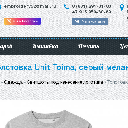
embroidery52@mail.ru
8 (831) 291-31-83
+7 915 959-30-89
Мы в контакте
аров
Вышивка
Печать
Це
олстовка Unit Toima, серый мела
»
Одежда
»
Свитшоты под нанесение логотипа
»
Толстовк