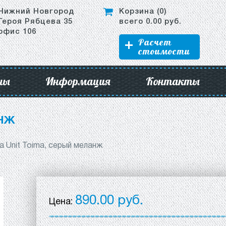
Нижний Новгород
Корзина (
0
)
Героя Рябцева 35
всего
0.00
руб.
офис 106
Расчет
стоимости
ны
Информация
Контакты
нж
а Unit Toima, серый меланж
890.00 руб.
Цена: