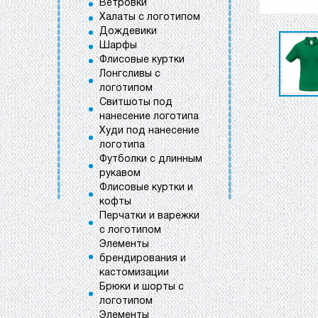
Ветровки
Халаты с логотипом
Дождевики
Шарфы
Флисовые куртки
Лонгсливы с
логотипом
Свитшоты под
нанесение логотипа
Худи под нанесение
логотипа
Футболки с длинным
рукавом
Флисовые куртки и
кофты
Перчатки и варежки
с логотипом
Элементы
брендирования и
кастомизации
Брюки и шорты с
логотипом
Элементы