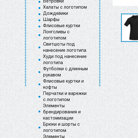
Ветровки
Халаты с логотипом
Дождевики
Шарфы
Флисовые куртки
Лонгсливы с
логотипом
Свитшоты под
нанесение логотипа
Худи под нанесение
логотипа
Футболки с длинным
рукавом
Флисовые куртки и
кофты
Перчатки и варежки
с логотипом
Элементы
брендирования и
кастомизации
Брюки и шорты с
логотипом
Элементы