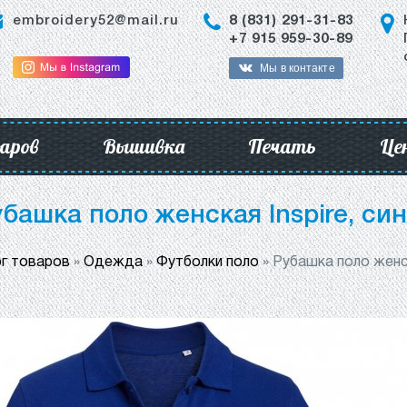
embroidery52@mail.ru
8 (831) 291-31-83
+7 915 959-30-89
Мы в контакте
аров
Вышивка
Печать
Це
башка поло женская Inspire, си
г товаров
»
Одежда
»
Футболки поло
»
Рубашка поло женск