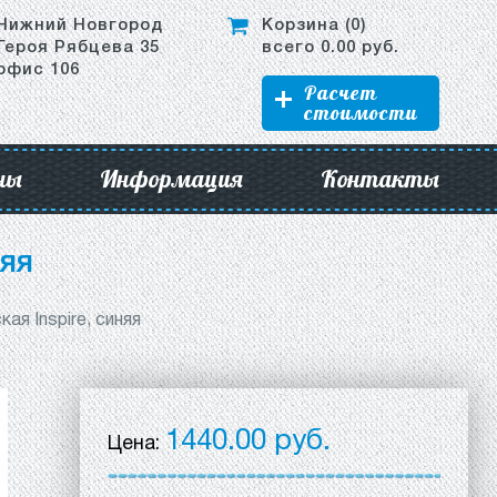
Нижний Новгород
Корзина (
0
)
Героя Рябцева 35
всего
0.00
руб.
офис 106
Расчет
стоимости
ны
Информация
Контакты
няя
ая Inspire, синяя
1440.00 руб.
Цена: