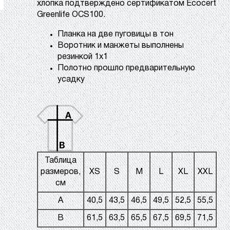
хлопка подтверждено сертификатом Ecocert
Greenlife OCS100.
Планка на две пуговицы в тон
Воротник и манжеты выполнены
резинкой 1х1
Полотно прошло предварительную
усадку
Таблица
размеров,
XS
S
M
L
XL
XXL
см
A
40,5
43,5
46,5
49,5
52,5
55,5
B
61,5
63,5
65,5
67,5
69,5
71,5