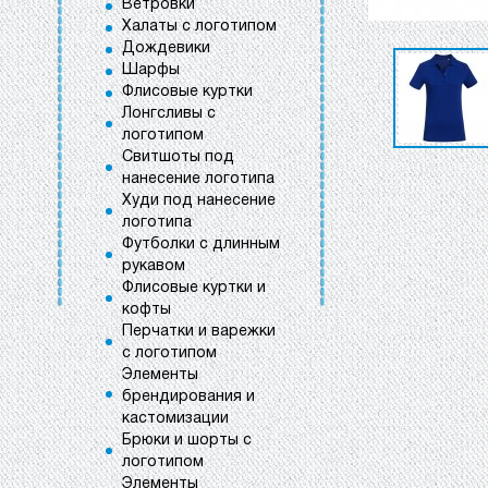
Ветровки
Халаты с логотипом
Дождевики
Шарфы
Флисовые куртки
Лонгсливы с
логотипом
Свитшоты под
нанесение логотипа
Худи под нанесение
логотипа
Футболки с длинным
рукавом
Флисовые куртки и
кофты
Перчатки и варежки
с логотипом
Элементы
брендирования и
кастомизации
Брюки и шорты с
логотипом
Элементы