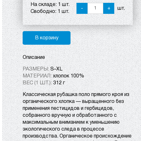
На складе:
1 шт.
-
+
шт.
Свободно:
1 шт.
В корзину
Описание
РАЗМЕРЫ:
S–XL
МАТЕРИАЛ:
хлопок 100%
ВЕС (1 ШТ.):
312 г
Классическая рубашка поло прямого кроя из
органического хлопка — выращенного без
применения пестицидов и гербицидов,
собранного вручную и обработанного с
максимальным вниманием к уменьшению
экологического следа в процессе
производства. Органическое происхождение