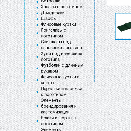
Ветровки
Халаты с логотипом
Дождевики
Шарфы
Флисовые куртки
Лонгсливы с
логотипом
Свитшоты под
нанесение логотипа
Худи под нанесение
логотипа
Футболки с длинным
рукавом
Флисовые куртки и
кофты
Перчатки и варежки
с логотипом
Элементы
брендирования и
кастомизации
Брюки и шорты с
логотипом
Элементы