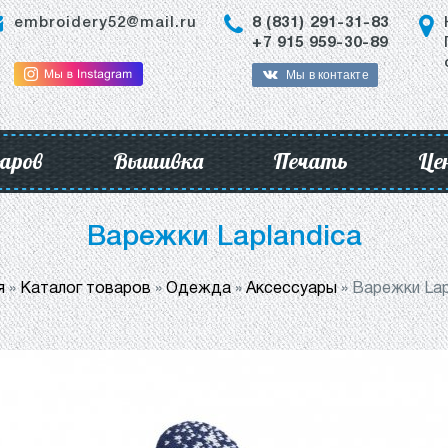
embroidery52@mail.ru
8 (831) 291-31-83
+7 915 959-30-89
Мы в контакте
аров
Вышивка
Печать
Це
Варежки Laplandica
я
»
Каталог товаров
»
Одежда
»
Аксессуары
»
Варежки Lap