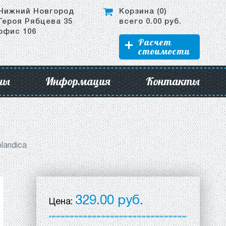
Нижний Новгород
Корзина (
0
)
Героя Рябцева 35
всего
0.00
руб.
офис 106
Расчет
стоимости
ны
Информация
Контакты
landica
329.00 руб.
Цена: