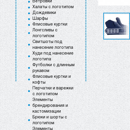
Ветровки
Халаты с логотипом
Дождевики
Шарфы
Флисовые куртки
Лонгсливы с
логотипом
Свитшоты под
нанесение логотипа
Худи под нанесение
логотипа
Футболки с длинным
рукавом
Флисовые куртки и
кофты
Перчатки и варежки
с логотипом
Элементы
брендирования и
кастомизации
Брюки и шорты с
логотипом
Элементы