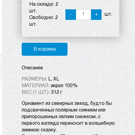
На складе:
2
шт.
-
+
шт.
Свободно:
2
шт.
В корзину
Описание
РАЗМЕРЫ:
L, XL
МАТЕРИАЛ:
акрил 100%
ВЕС (1 ШТ.):
312 г
Орнамент из северных звезд, будто бы
подсвеченных полярным сиянием или
припорошенных легким снежком, с
первого взгляда переносит в волшебную
зимнюю сказку.