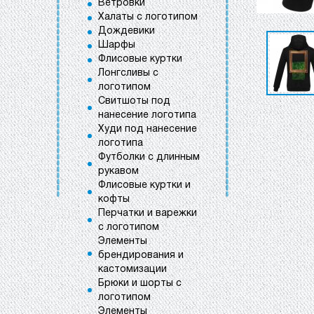
Ветровки
Халаты с логотипом
Дождевики
Шарфы
Флисовые куртки
Лонгсливы с
логотипом
Свитшоты под
нанесение логотипа
Худи под нанесение
логотипа
Футболки с длинным
рукавом
Флисовые куртки и
кофты
Перчатки и варежки
с логотипом
Элементы
брендирования и
кастомизации
Брюки и шорты с
логотипом
Элементы