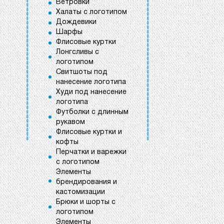
Ветровки
Халаты с логотипом
Дождевики
Шарфы
Флисовые куртки
Лонгсливы с
логотипом
Свитшоты под
нанесение логотипа
Худи под нанесение
логотипа
Футболки с длинным
рукавом
Флисовые куртки и
кофты
Перчатки и варежки
с логотипом
Элементы
брендирования и
кастомизации
Брюки и шорты с
логотипом
Элементы