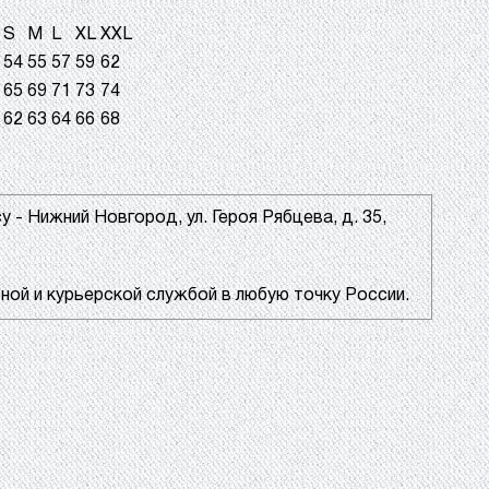
S
M
L
XL
XXL
54
55
57
59
62
65
69
71
73
74
62
63
64
66
68
 - Нижний Новгород, ул. Героя Рябцева, д. 35,
ой и курьерской службой в любую точку России.