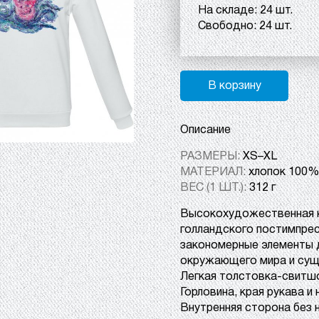
На складе:
24 шт.
Свободно:
24 шт.
В корзину
Описание
РАЗМЕРЫ:
XS–XL
МАТЕРИАЛ:
хлопок 100%,
ВЕС (1 ШТ.):
312 г
Высокохудожественная к
голландского постимпре
закономерные элементы 
окружающего мира и сущ
Легкая толстовка-свитш
Горловина, края рукава и
Внутренняя сторона без 