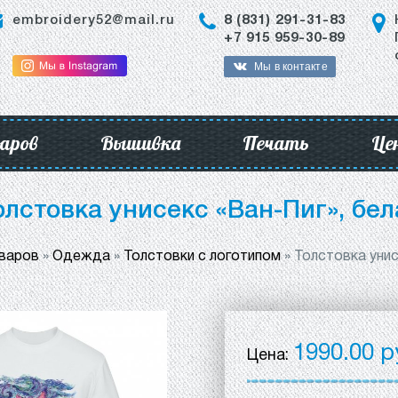
embroidery52@mail.ru
8 (831) 291-31-83
+7 915 959-30-89
Мы в контакте
аров
Вышивка
Печать
Це
олстовка унисекс «Ван-Пиг», бел
оваров
»
Одежда
»
Толстовки с логотипом
»
Толстовка унис
1990.00 р
Цена: