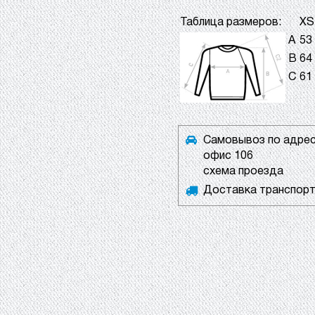
Таблица размеров:
XS
А
53
В
64
С
61
Самовывоз по адресу
офис 106
схема проезда
Доставка транспортн