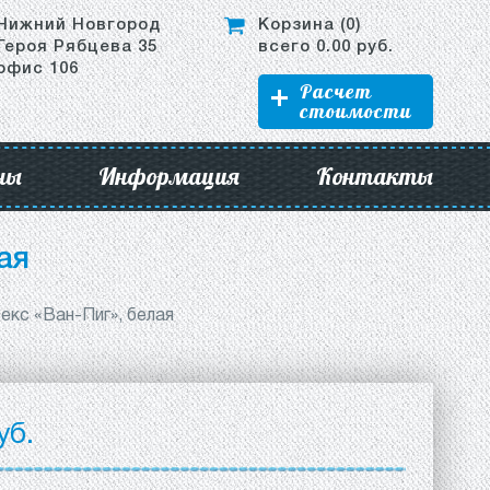
Нижний Новгород
Корзина (
0
)
Героя Рябцева 35
всего
0.00
руб.
офис 106
Расчет
стоимости
ны
Информация
Контакты
ая
екс «Ван-Пиг», белая
уб.