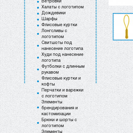
Ветровки
Халаты с логотипом
Дождевики
Шарфы
Флисовые куртки
Лонгсливы с
логотипом
Свитшоты под
нанесение логотипа
Худи под нанесение
логотипа
Футболки с длинным
рукавом
Флисовые куртки и
кофты
Перчатки и варежки
с логотипом
Элементы
брендирования и
кастомизации
Брюки и шорты с
логотипом
Элементы