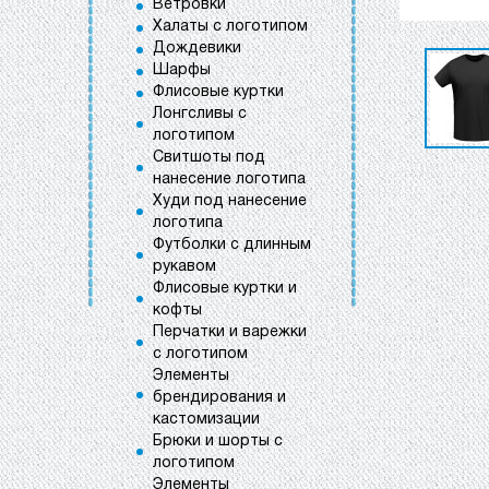
Ветровки
Халаты с логотипом
Дождевики
Шарфы
Флисовые куртки
Лонгсливы с
логотипом
Свитшоты под
нанесение логотипа
Худи под нанесение
логотипа
Футболки с длинным
рукавом
Флисовые куртки и
кофты
Перчатки и варежки
с логотипом
Элементы
брендирования и
кастомизации
Брюки и шорты с
логотипом
Элементы