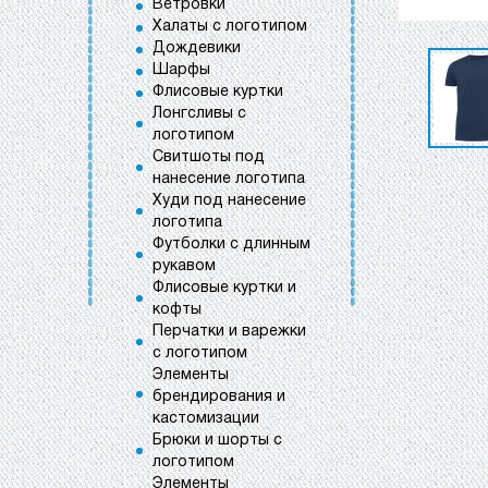
Ветровки
Халаты с логотипом
Дождевики
Шарфы
Флисовые куртки
Лонгсливы с
логотипом
Свитшоты под
нанесение логотипа
Худи под нанесение
логотипа
Футболки с длинным
рукавом
Флисовые куртки и
кофты
Перчатки и варежки
с логотипом
Элементы
брендирования и
кастомизации
Брюки и шорты с
логотипом
Элементы