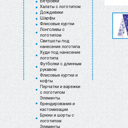
Ветровки
Халаты с логотипом
Дождевики
Шарфы
Флисовые куртки
Лонгсливы с
логотипом
Свитшоты под
нанесение логотипа
Худи под нанесение
логотипа
Футболки с длинным
рукавом
Флисовые куртки и
кофты
Перчатки и варежки
с логотипом
Элементы
брендирования и
кастомизации
Брюки и шорты с
логотипом
Элементы