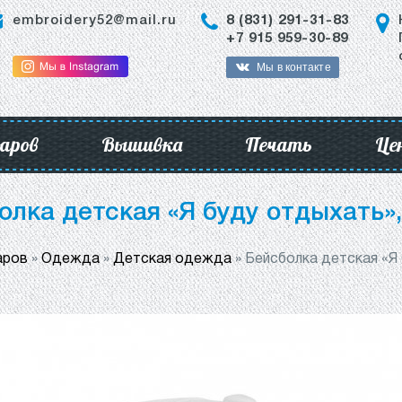
embroidery52@mail.ru
8 (831) 291-31-83
+7 915 959-30-89
Мы в контакте
аров
Вышивка
Печать
Це
олка детская «Я буду отдыхать»,
аров
»
Одежда
»
Детская одежда
»
Бейсболка детская «Я 