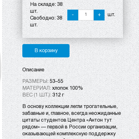
На складе:
38
шт.
-
+
шт.
Свободно:
38
шт.
В корзину
Описание
РАЗМЕРЫ:
53–55
МАТЕРИАЛ:
хлопок 100%
ВЕС (1 ШТ.):
312 г
В основу
коллекции
легли трогательные,
забавные и, главное, всегда неожиданные
цитаты студентов Центра «
Антон тут
рядом
» — первой в России организации,
оказывающей комплексную поддержку