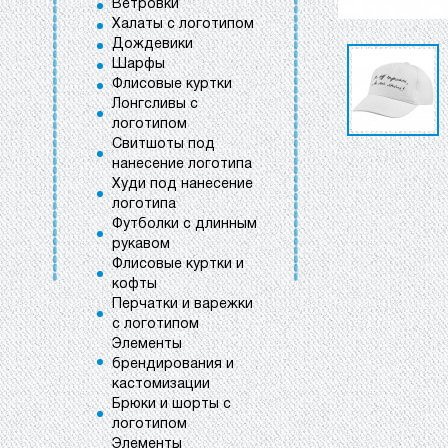
Ветровки
Халаты с логотипом
Дождевики
Шарфы
Флисовые куртки
Лонгсливы с
логотипом
Свитшоты под
нанесение логотипа
Худи под нанесение
логотипа
Футболки с длинным
рукавом
Флисовые куртки и
кофты
Перчатки и варежки
с логотипом
Элементы
брендирования и
кастомизации
Брюки и шорты с
логотипом
Элементы