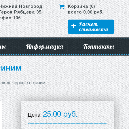
Нижний Новгород
Корзина (
0
)
Героя Рябцева 35
всего
0.00
руб.
офис 106
Расчет
стоимости
ны
Информация
Контакты
синим
юкс», черные с синим
25.00 руб.
Цена: