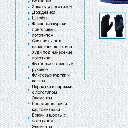
Ветровки
Халаты с логотипом
Дождевики
Шарфы
Флисовые куртки
Лонгсливы с
логотипом
Свитшоты под
нанесение логотипа
Худи под нанесение
логотипа
Футболки с длинным
рукавом
Флисовые куртки и
кофты
Перчатки и варежки
с логотипом
Элементы
брендирования и
кастомизации
Брюки и шорты с
логотипом
Элементы