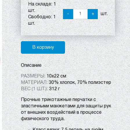
На складе:
1
шт.
-
+
шт.
Свободно:
1
шт.
В корзину
Описание
РАЗМЕРЫ:
10х22 см
МАТЕРИАЛ:
30% хлопок, 70% полиэстер
ВЕС (1 ШТ.):
312 г
Прочные трикотажные перчатки с
эластичными манжетами для защиты рук
от внешних воздействий в процессе
физического труда.