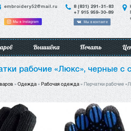
embroidery52@mail.ru
8 (831) 291-31-83
+7 915 959-30-89
Мы в контакте
аров
Вышивка
Печать
Це
атки рабочие «Люкс», черные с 
оваров
»
Одежда
»
Рабочая одежда
»
Перчатки рабочие «Л