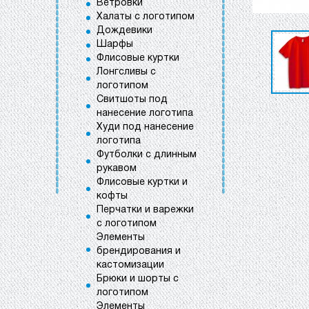
Ветровки
Халаты с логотипом
Дождевики
Шарфы
Флисовые куртки
Лонгсливы с
логотипом
Свитшоты под
нанесение логотипа
Худи под нанесение
логотипа
Футболки с длинным
рукавом
Флисовые куртки и
кофты
Перчатки и варежки
с логотипом
Элементы
брендирования и
кастомизации
Брюки и шорты с
логотипом
Элементы