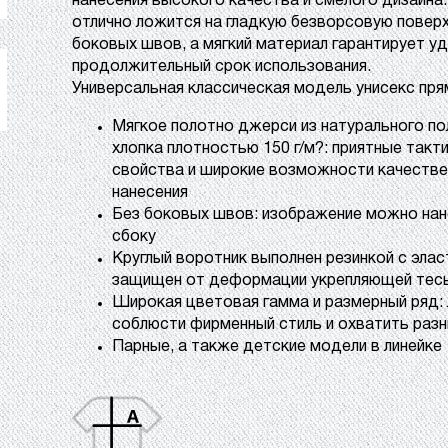
нанесения высокого качества и смелого дизайна
отлично ложится на гладкую безворсовую повер
боковых швов, а мягкий материал гарантирует у
продолжительный срок использования.
Универсальная классическая модель унисекс пря
Мягкое полотно джерси из натурального по
хлопка плотностью 150 г/м?: приятные такт
свойства и широкие возможности качестве
нанесения
Без боковых швов: изображение можно на
сбоку
Круглый воротник выполнен резинкой с элас
защищен от деформации укрепляющей тес
Широкая цветовая гамма и размерный ряд: 
соблюсти фирменный стиль и охватить раз
Парные, а также детские модели в линейке