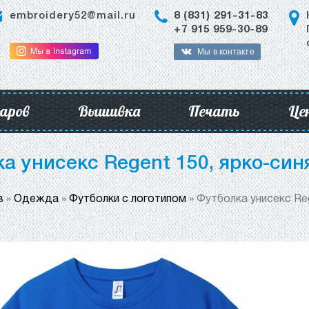
embroidery52@mail.ru
8 (831) 291-31-83
+7 915 959-30-89
Мы в контакте
аров
Вышивка
Печать
Це
а унисекс Regent 150, ярко-синяя
в
»
Одежда
»
Футболки с логотипом
»
Футболка унисекс Rege