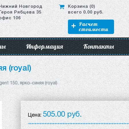
Нижний Новгород
Корзина (
0
)
Героя Рябцева 35
всего
0.00
руб.
офис 106
Расчет
стоимости
ны
Информация
Контакты
 (royal)
nt 150, ярко-синяя (royal)
505.00 руб.
Цена: