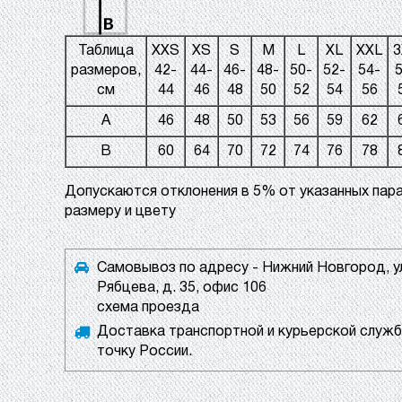
Таблица
XXS
XS
S
M
L
XL
XXL
3
размеров,
42-
44-
46-
48-
50-
52-
54-
5
см
44
46
48
50
52
54
56
A
46
48
50
53
56
59
62
B
60
64
70
72
74
76
78
Допускаются отклонения в 5% от указанных пар
размеру и цвету
Самовывоз по адресу - Нижний Новгород, ул
Рябцева, д. 35, офис 106
схема проезда
Доставка транспортной и курьерской служб
точку России.