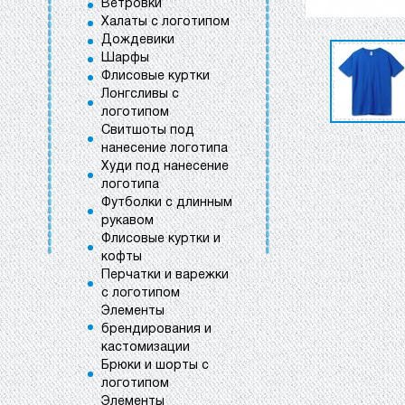
Ветровки
Халаты с логотипом
Дождевики
Шарфы
Флисовые куртки
Лонгсливы с
логотипом
Свитшоты под
нанесение логотипа
Худи под нанесение
логотипа
Футболки с длинным
рукавом
Флисовые куртки и
кофты
Перчатки и варежки
с логотипом
Элементы
брендирования и
кастомизации
Брюки и шорты с
логотипом
Элементы