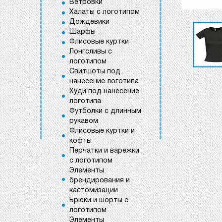
Ветровки
Халаты с логотипом
Дождевики
Шарфы
Флисовые куртки
Лонгсливы с
логотипом
Свитшоты под
нанесение логотипа
Худи под нанесение
логотипа
Футболки с длинным
рукавом
Флисовые куртки и
кофты
Перчатки и варежки
с логотипом
Элементы
брендирования и
кастомизации
Брюки и шорты с
логотипом
Элементы