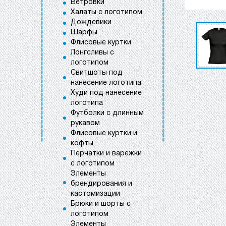
Ветровки
Халаты с логотипом
Дождевики
Шарфы
Флисовые куртки
Лонгсливы с
логотипом
Свитшоты под
нанесение логотипа
Худи под нанесение
логотипа
Футболки с длинным
рукавом
Флисовые куртки и
кофты
Перчатки и варежки
с логотипом
Элементы
брендирования и
кастомизации
Брюки и шорты с
логотипом
Элементы