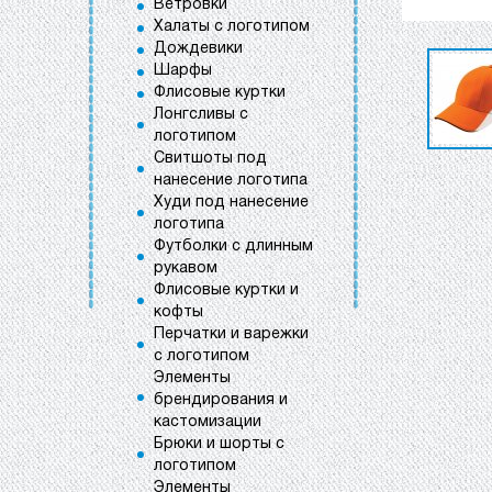
Ветровки
Халаты с логотипом
Дождевики
Шарфы
Флисовые куртки
Лонгсливы с
логотипом
Свитшоты под
нанесение логотипа
Худи под нанесение
логотипа
Футболки с длинным
рукавом
Флисовые куртки и
кофты
Перчатки и варежки
с логотипом
Элементы
брендирования и
кастомизации
Брюки и шорты с
логотипом
Элементы