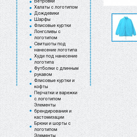
Ветровки
Халаты с логотипом
Дождевики
Шарфы
Флисовые куртки
Лонгсливы с
логотипом
Свитшоты под
нанесение логотипа
Худи под нанесение
логотипа
Футболки с длинным
рукавом
Флисовые куртки и
кофты
Перчатки и варежки
с логотипом
Элементы
брендирования и
кастомизации
Брюки и шорты с
логотипом
Элементы