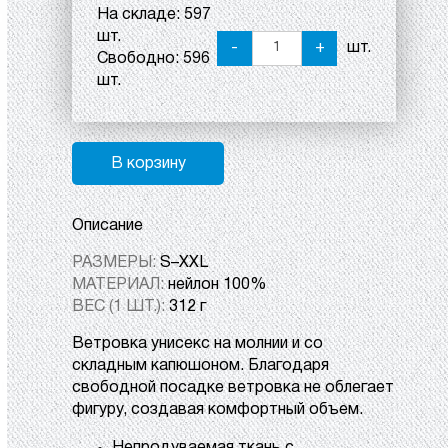
На складе:
597
шт.
-
+
шт.
Свободно:
596
шт.
В корзину
Описание
РАЗМЕРЫ:
S–XXL
МАТЕРИАЛ:
нейлон 100%
ВЕС (1 ШТ.):
312 г
Ветровка унисекс на молнии и со
складным капюшоном. Благодаря
свободной посадке ветровка не облегает
фигуру, создавая комфортный объем.