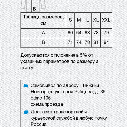
Таблица размеров,
S
M
L
XL
XXL
см
A
60
64
68
73
79
B
71
74
78
81
84
Допускаются отклонения в 5% от
указанных параметров по размеру и
цвету.
Самовывоз по адресу - Нижний
Новгород, ул. Героя Рябцева, д. 35,
офис 106
схема проезда
Доставка транспортной и
курьерской службой в любую точку
России.