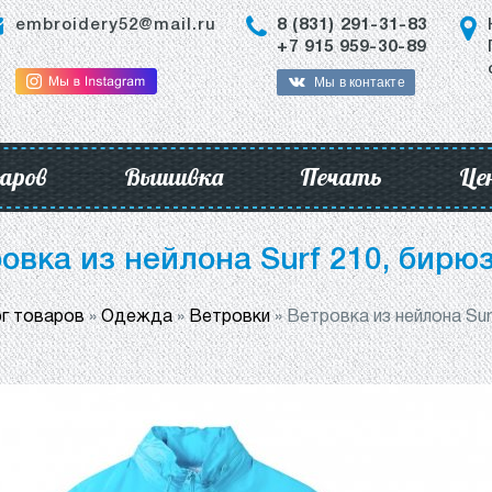
embroidery52@mail.ru
8 (831) 291-31-83
+7 915 959-30-89
Мы в контакте
аров
Вышивка
Печать
Це
овка из нейлона Surf 210, бирю
г товаров
»
Одежда
»
Ветровки
»
Ветровка из нейлона Sur