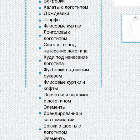
Ветровки
Халаты с логотипом
Дождевики
Шарфы
Флисовые куртки
Лонгсливы с
логотипом
Свитшоты под
нанесение логотипа
Худи под нанесение
логотипа
Футболки с длинным
рукавом
Флисовые куртки и
кофты
Перчатки и варежки
с логотипом
Элементы
брендирования и
кастомизации
Брюки и шорты с
логотипом
Элементы