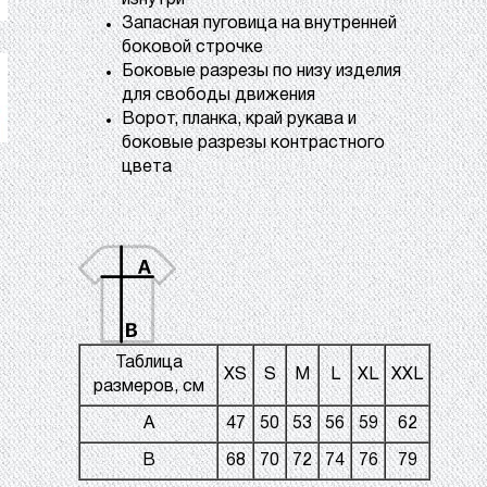
изнутри
Запасная пуговица на внутренней
боковой строчке
Боковые разрезы по низу изделия
для свободы движения
Ворот, планка, край рукава и
боковые разрезы контрастного
цвета
Таблица
XS
S
M
L
XL
XXL
размеров, см
A
47
50
53
56
59
62
B
68
70
72
74
76
79