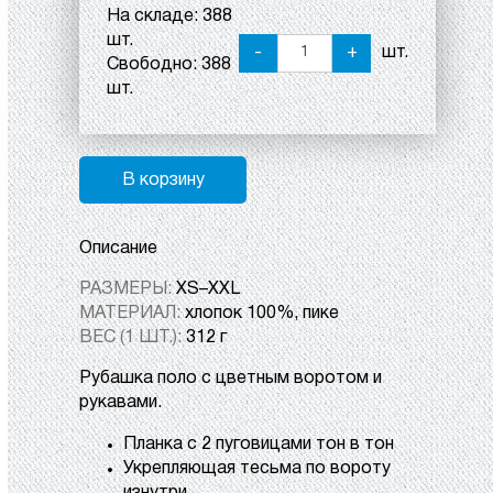
На складе:
388
шт.
-
+
шт.
Свободно:
388
шт.
В корзину
Описание
РАЗМЕРЫ:
XS–XXL
МАТЕРИАЛ:
хлопок 100%, пике
ВЕС (1 ШТ.):
312 г
Рубашка поло с цветным воротом и
рукавами.
Планка с 2 пуговицами тон в тон
Укрепляющая тесьма по вороту