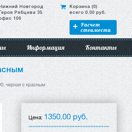
Нижний Новгород
Корзина (
0
)
Героя Рябцева 35
всего
0.00
руб.
офис 106
Расчет
стоимости
ны
Информация
Контакты
расным
90, черная с красным
1350.00 руб.
Цена: