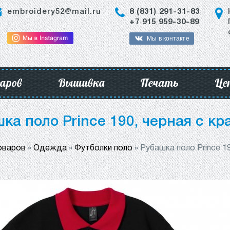
embroidery52@mail.ru
8 (831) 291-31-83
+7 915 959-30-89
Мы в контакте
аров
Вышивка
Печать
Це
ка поло Prince 190, черная с к
оваров
»
Одежда
»
Футболки поло
»
Рубашка поло Prince 1