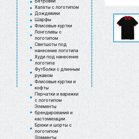
Ветровки
Халаты с логотипом
Дождевики
Шарфы
Флисовые куртки
Лонгсливы с
логотипом
Свитшоты под
нанесение логотипа
Худи под нанесение
логотипа
Футболки с длинным
рукавом
Флисовые куртки и
кофты
Перчатки и варежки
с логотипом
Элементы
брендирования и
кастомизации
Брюки и шорты с
логотипом
Элементы