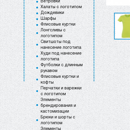
Ветровки
Халаты с логотипом
Дождевики
Шарфы
Флисовые куртки
Лонгсливы с
логотипом
Свитшоты под
нанесение логотипа
Худи под нанесение
логотипа
Футболки с длинным
рукавом
Флисовые куртки и
кофты
Перчатки и варежки
с логотипом
Элементы
брендирования и
кастомизации
Брюки и шорты с
логотипом
Элементы