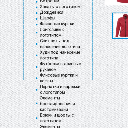
Ветровки
Халаты с логотипом
Дождевики
Шарфы
Флисовые куртки
Лонгсливы с
логотипом
Свитшоты под
нанесение логотипа
Худи под нанесение
логотипа
Футболки с длинным
рукавом
Флисовые куртки и
кофты
Перчатки и варежки
с логотипом
Элементы
брендирования и
кастомизации
Брюки и шорты с
логотипом
Элементы