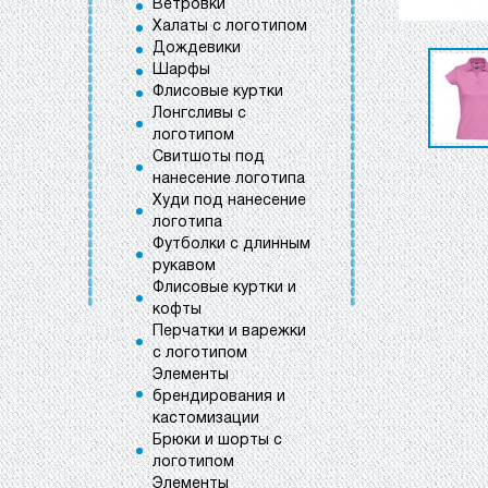
Ветровки
Халаты с логотипом
Дождевики
Шарфы
Флисовые куртки
Лонгсливы с
логотипом
Свитшоты под
нанесение логотипа
Худи под нанесение
логотипа
Футболки с длинным
рукавом
Флисовые куртки и
кофты
Перчатки и варежки
с логотипом
Элементы
брендирования и
кастомизации
Брюки и шорты с
логотипом
Элементы