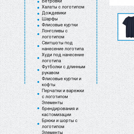
Ветровки
Халаты с логотипом
Дождевики
Шарфы
Флисовые куртки
Лонгсливы с
логотипом
Свитшоты под
нанесение логотипа
Худи под нанесение
логотипа
Футболки с длинным
рукавом
Флисовые куртки и
кофты
Перчатки и варежки
с логотипом
Элементы
брендирования и
кастомизации
Брюки и шорты с
логотипом
Элементы