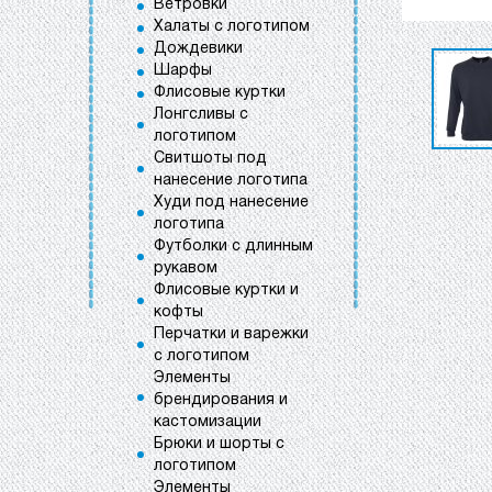
Ветровки
Халаты с логотипом
Дождевики
Шарфы
Флисовые куртки
Лонгсливы с
логотипом
Свитшоты под
нанесение логотипа
Худи под нанесение
логотипа
Футболки с длинным
рукавом
Флисовые куртки и
кофты
Перчатки и варежки
с логотипом
Элементы
брендирования и
кастомизации
Брюки и шорты с
логотипом
Элементы