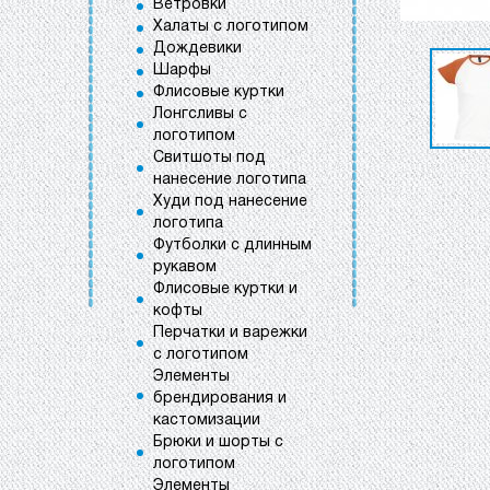
Ветровки
Халаты с логотипом
Дождевики
Шарфы
Флисовые куртки
Лонгсливы с
логотипом
Свитшоты под
нанесение логотипа
Худи под нанесение
логотипа
Футболки с длинным
рукавом
Флисовые куртки и
кофты
Перчатки и варежки
с логотипом
Элементы
брендирования и
кастомизации
Брюки и шорты с
логотипом
Элементы