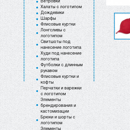
Ветровки
Халаты с логотипом
Дождевики
Шарфы
Флисовые куртки
Лонгсливы с
логотипом
Свитшоты под
нанесение логотипа
Худи под нанесение
логотипа
Футболки с длинным
рукавом
Флисовые куртки и
кофты
Перчатки и варежки
с логотипом
Элементы
брендирования и
кастомизации
Брюки и шорты с
логотипом
Элементы